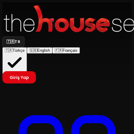
🇹🇷
TR
🇹🇷
Türkçe
🇬🇧
English
🇫🇷
Français
Giriş Yap