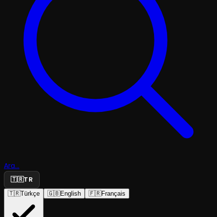
Ara...
🇹🇷
TR
🇹🇷
Türkçe
🇬🇧
English
🇫🇷
Français