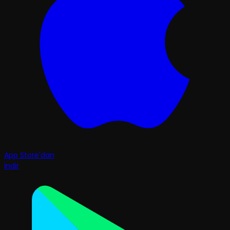
App Store'dan
İndir