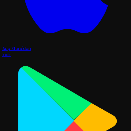
App Store'dan
İndir