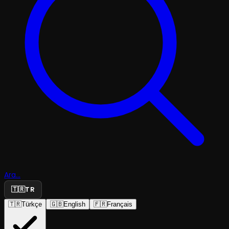
Ara...
🇹🇷
TR
🇹🇷
Türkçe
🇬🇧
English
🇫🇷
Français