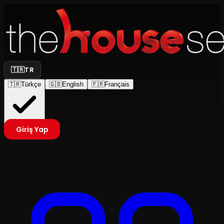
🇹🇷
TR
🇹🇷
Türkçe
🇬🇧
English
🇫🇷
Français
Giriş Yap